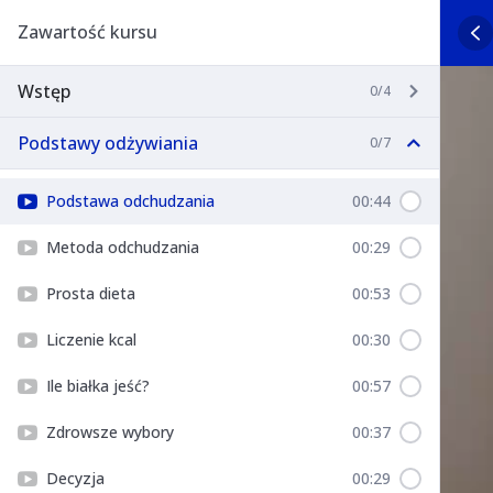
Zawartość kursu
Wstęp
0/4
Podstawy odżywiania
0/7
Podstawa odchudzania
00:44
Metoda odchudzania
00:29
Prosta dieta
00:53
Liczenie kcal
00:30
Ile białka jeść?
00:57
Zdrowsze wybory
00:37
Decyzja
00:29