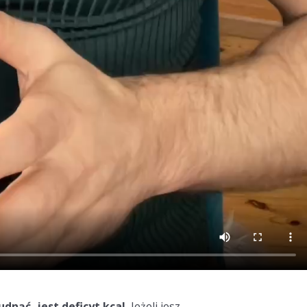
nąć, jest deficyt kcal.
Jeżeli jesz