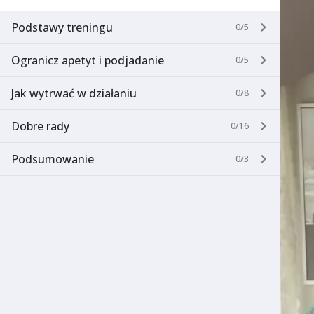
Podstawy treningu
0/5
Ogranicz apetyt i podjadanie
0/5
Jak wytrwać w działaniu
0/8
Dobre rady
0/16
Podsumowanie
0/3