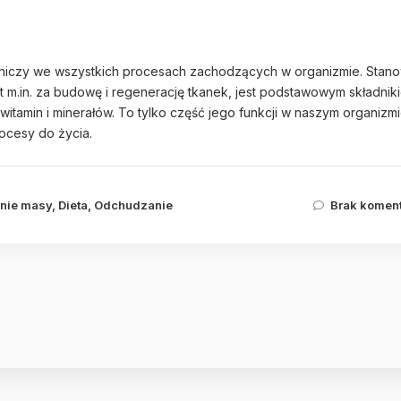
estniczy we wszystkich procesach zachodzących w organizmie. Stano
t m.in. za budowę i regenerację tkanek, jest podstawowym składnik
itamin i minerałów. To tylko część jego funkcji w naszym organizmi
ocesy do życia.
nie masy
,
Dieta
,
Odchudzanie
Brak komen