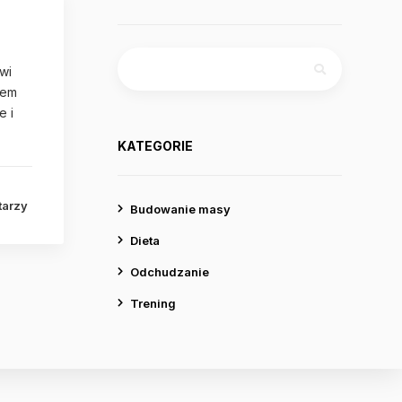
Szukaj:
wi
iem
e i
KATEGORIE
tarzy
Budowanie masy
Dieta
Odchudzanie
Trening