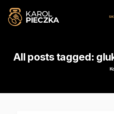
SK
All posts tagged: gl
K