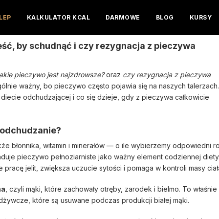
LEP
KALKULATOR KCAL
DARMOWE
BLOG
KURSY
ng pieczywa Biedronka.
eść, by schudnąć i czy rezygnacja z pieczywa
jakie pieczywo jest najzdrowsze?
oraz
czy rezygnacja z pieczywa
ólnie ważny, bo pieczywo często pojawia się na naszych talerzach.
 diecie odchudzającej i co się dzieje, gdy z pieczywa całkowicie
o odchudzanie?
że błonnika, witamin i minerałów — o ile wybierzemy odpowiedni ro
nduje pieczywo pełnoziarniste jako ważny element codziennej diety
 pracę jelit, zwiększa uczucie sytości i pomaga w kontroli masy ciał
na
, czyli mąki, które zachowały otręby, zarodek i bielmo. To właśnie
 odżywcze, które są usuwane podczas produkcji białej mąki.