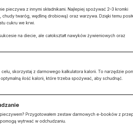
ie pieczywa z innymi składnikami. Najlepiej spożywać 2–3 kromki
o, chudy twaróg, wędlinę drobiową) oraz warzywa. Dzięki temu posi
stu cukru we krwi.
sukcesie na diecie, ale całokształt nawyków żywieniowych oraz
celu, skorzystaj z darmowego kalkulatora kalorii. To narzędzie p
optymalną ilość kalorii, które trzeba spożywać, aby schudnąć.
udzanie
 z pieczywem? Przygotowałem zestaw darmowych e-booków z przep
ę i pomogą wytrwać w odchudzaniu.