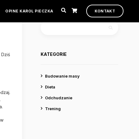
WYSZUKIWANIE
OPINE KAROL PIECZKA
KONTAKT
Szukaj:
KATEGORIE
 Dziś
Budowanie masy
Dieta
dzaj.
Odchudzanie
.
a.
Trening
 w