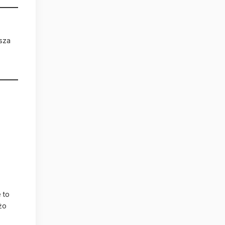
psza
 to
żo