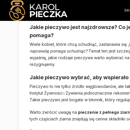
SK
Jakie pieczywo na Odchudzanie? Ranki
Jakie pieczywo jest najzdrowsze? Co j
pomaga?
Wiele kobiet, które chcą schudnąć, zastanawia się:
naprawdę pomaga schudnąć?
Temat ten jest szczeg
wyjaśnię, jakie rodzaje pieczywa warto wybierać na
rezygnujemy.
Jakie pieczywo wybrać, aby wspierał
Pieczywo to nie tylko źródło węglowodanów, ale tak
Instytut Żywności i Żywienia jednoznacznie rekome
Takie pieczywo jest bogate w błonnik, który reguluje
Warto zwrócić uwagę na
pieczenie z pełnego ziar
tych częściach ziarna znajdują się cenne składniki