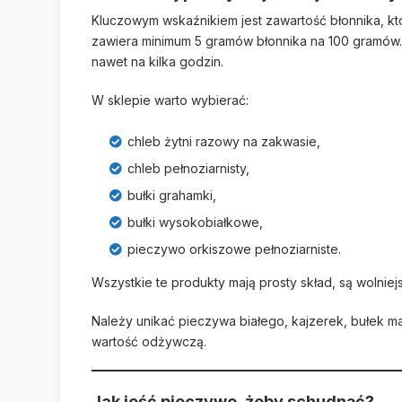
Kluczowym wskaźnikiem jest zawartość błonnika, kt
zawiera minimum 5 gramów błonnika na 100 gramów. Pi
nawet na kilka godzin.
W sklepie warto wybierać:
chleb żytni razowy na zakwasie,
chleb pełnoziarnisty,
bułki grahamki,
bułki wysokobiałkowe,
pieczywo orkiszowe pełnoziarniste.
Wszystkie te produkty mają prosty skład, są wolniej
Należy unikać pieczywa białego, kajzerek, bułek m
wartość odżywczą.
Jak jeść pieczywo, żeby schudnąć?