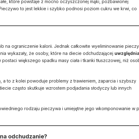
ałe, które powstaje z mocno oczyszczonej mąki, pozbawionej
. Pieczywo to jest lekkie i szybko podnosi poziom cukru we krwi, co
 na ograniczenie kalorii. Jednak całkowite wyeliminowanie piecz
ania wykazały, że osoby, które na diecie odchudzającej
uwzględnia
w postaci większego spadku masy ciała i tkanki tłuszczowej, niż oso
a to z kolei powoduje problemy z trawieniem, zaparcia i szybszy
diecie często skutkuje wzrostem podjadania słodyczy lub innych
owiedniego rodzaju pieczywa i umiejętne jego wkomponowanie w p
y na odchudzanie?