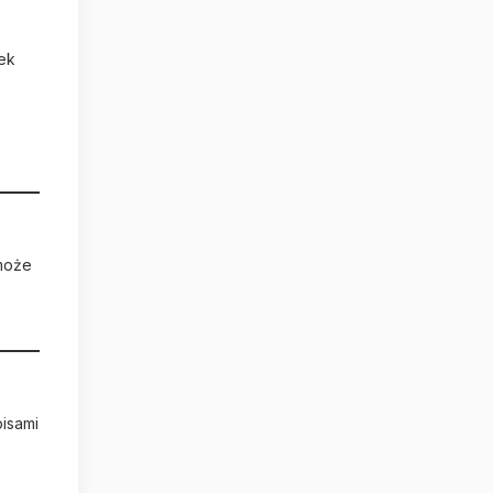
łek
omoże
isami