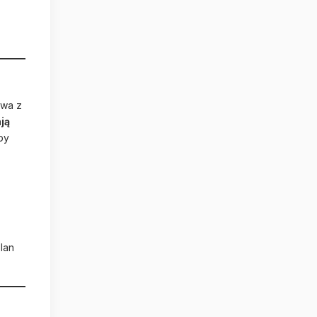
ywa z
ją
by
lan