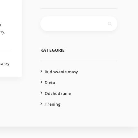
Szukaj:
a
my,
KATEGORIE
tarzy
Budowanie masy
Dieta
Odchudzanie
Trening