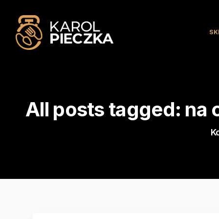
SK
All posts tagged: na
K