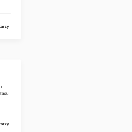
tarzy
i
czasu
tarzy