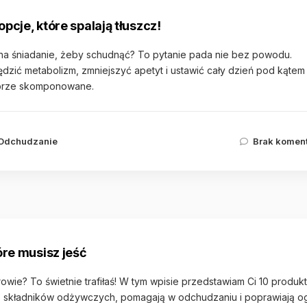
pcje, które spalają tłuszcz!
 na śniadanie, żeby schudnąć? To pytanie pada nie bez powodu.
ędzić metabolizm, zmniejszyć apetyt i ustawić cały dzień pod kątem
dobrze skomponowane.
Odchudzanie
Brak komen
re musisz jeść
owie? To świetnie trafiłaś! W tym wpisie przedstawiam Ci 10 produk
łne składników odżywczych, pomagają w odchudzaniu i poprawiają o