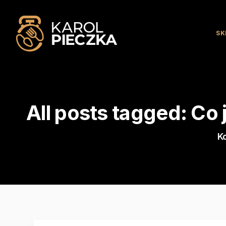
SK
All posts tagged: Co 
K