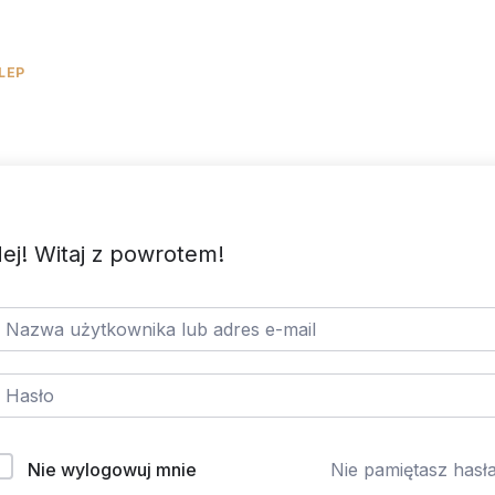
LEP
KALKULATOR KCAL
DARMOWE
BLOG
KURSY
ej! Witaj z powrotem!
Nie wylogowuj mnie
Nie pamiętasz hasł