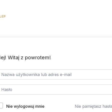
LEP
KALKULATOR KCAL
DARMOWE
BLOG
KURSY
ej! Witaj z powrotem!
Nie wylogowuj mnie
Nie pamiętasz hasł