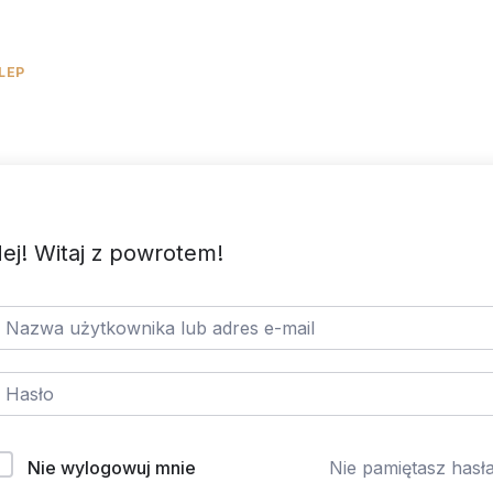
LEP
KALKULATOR KCAL
DARMOWE
BLOG
KURSY
ej! Witaj z powrotem!
Nie wylogowuj mnie
Nie pamiętasz hasł